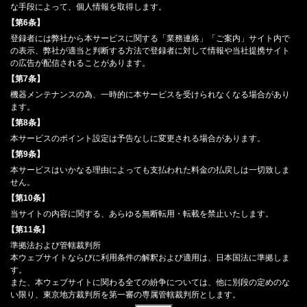
な手段によって、個人情報を取得します。
【第6条】
登録者には弊社から本サービスに関する「業務連絡」「ご案内」サイト内で
の表示、弊社が適当と判断する方法で登録者に対して情報や当社提携サイト
の広告が配信されることがあります。
【第7条】
機器メンテナンスの為、一時的に本サービスを受けられなくなる場合があり
ます。
【第8条】
本サービスのポイント設定は予告なしに変更される場合があります。
【第9条】
本サービスはいかなる理由によっても支払われた料金の払戻しは一切致しま
せん。
【第10条】
当サイトの内容に関する、あらゆる無断転用・転載を禁止いたします。
【第11条】
準拠法および管轄裁判所
本ウェブサイトならびに利用条件の解釈および適用は、日本国法に準拠しま
す。
また、本ウェブサイトに関わる全ての紛争については、他に別段の定めのな
い限り、東京地方裁判所を第一審の専属管轄裁判所とします。