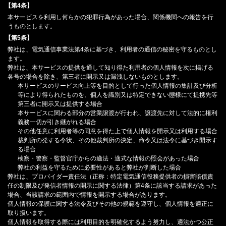
【第4条】
本サービスを利用し何らかの犯罪行為があった場合、関係機関への報告を行
うものとします。
【第5条】
弊社は、電気通信事業法第4条に基づき、利用者の通信の秘密を守るものとし
ます。
弊社は、本サービスの提供を通して知り得た利用者の個人情報を次に掲げる
各号の場合を除き、第三者に開示又は漏洩しないものとします。
本サービスのサービス向上等を目的として行った個人情報の集計及び分析
等により得られたものを、個人を識別又は特定できない態様にて提携先等
第三者に開示又は提供する場合
本サービスに関わる部分の営業譲渡が行われ、譲渡先に対して法的に権利
義務一切が引き継がれる場合
その他任意に利用者等の同意を得た上で個人情報を開示又は利用する場合
裁判所の発する令状、その他裁判所の決定、命令又は法令に基づき開示す
る場合
検察・警察・監督官庁からの適法・適式な情報の照会があった場合
弊社の利益を守るために必要性があると弊社が判断した場合
弊社は、プロバイダー責任法（正称：特定電気通信役務提供者の損害賠償責
任の制限及び発信者情報の開示に関する法律）第4条に該当する請求があった
場合、当該請求の範囲内で情報を開示する場合があります。
個人情報の保護に関する法令及びその他の規範を遵守し、個人情報を適正に
取り扱います。
個人情報を取得する際には利用目的を明確化するよう努力し、適法かつ公正