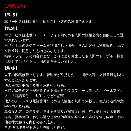
ご利用規約
【第1条】
本サービスは利用規約に同意された方のみ利用できます。
【第2条】
本サービスは連携パートナーサイト内での個人間の情報交換を目的として運
営されています。
当サイト上の送信フォームを利用された場合、そのお客様は利用規約、及び
会員登録に同意したものとみなします。
掲載メッセージの内容および、これにより発生した個人間のトラブル・損害
に対して当サイトは一切の責任を負いません。
【第3条】
以下の投稿は禁止します。管理者が発見しだい、掲示内容・会員登録を抹消
することがあります。
他人を誹謗中傷する書き込み発言行為。
不特定多数の方々が閲覧できる掲示板やプロフィール等への「メールアドレ
ス」「電話番号」「URL」などの記載。
他人のアドレスや電話番号などの個人情報を無断で掲載し、他人に迷惑や危
害を与える行為。
卑猥な内容、公序良俗に反する投稿及び閲覧者に対し不快感を与える発言。
売春、営業目的、ねずみ講など金銭的利害の発生する表現を含む内容、その
他法律に触れる内容の書き込み。
その他管理者が不適切と判断した内容。