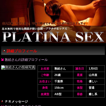
詳細プロフィール
敦絵さんの詳細プロフィール
お名前
敦絵さん
誕生日
1月8日
ご年齢
26歳
星座
山羊座
お住まい
千葉県
性格
優しい
身長
156cm
体型
普通
血液型
AB型
容姿
癒し系
ＰＲメッセージ