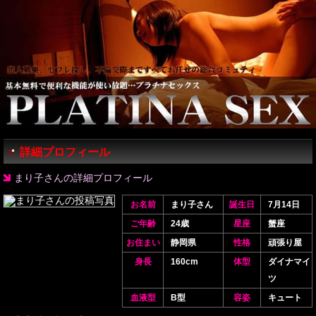
詳細プロフィール
まり子さんの詳細プロフィール
お名前
まり子さん
誕生日
7月14日
ご年齢
24歳
星座
蟹座
お住まい
静岡県
性格
頑張り屋
身長
160cm
体型
ダイナマイ
ツ
血液型
B型
容姿
キュート