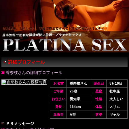
詳細プロフィール
香奈枝さんの詳細プロフィール
お名前
香奈枝さん
誕生日
5月16日
ご年齢
26歳
星座
牡牛座
お住まい
愛知県
性格
大人しい
身長
164cm
体型
スリム
血液型
A型
容姿
ギャル
ＰＲメッセージ