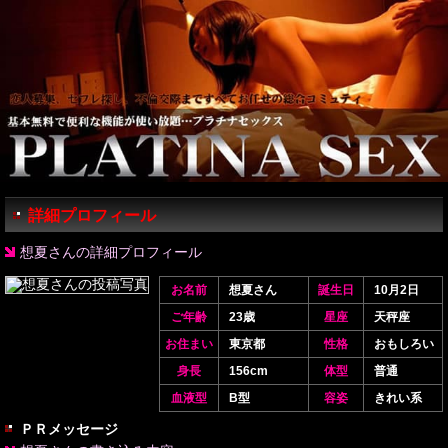
詳細プロフィール
想夏さんの詳細プロフィール
お名前
想夏さん
誕生日
10月2日
ご年齢
23歳
星座
天秤座
お住まい
東京都
性格
おもしろい
身長
156cm
体型
普通
血液型
B型
容姿
きれい系
ＰＲメッセージ