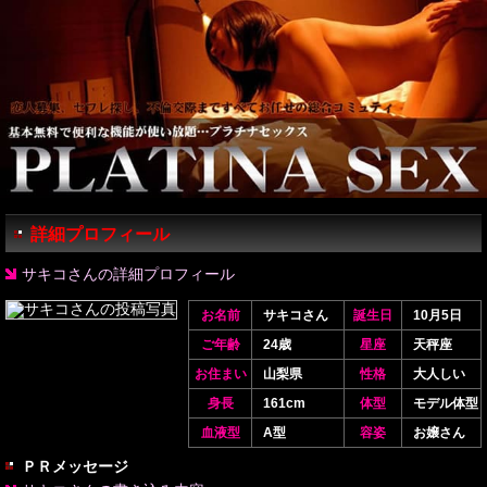
詳細プロフィール
サキコさんの詳細プロフィール
お名前
サキコさん
誕生日
10月5日
ご年齢
24歳
星座
天秤座
お住まい
山梨県
性格
大人しい
身長
161cm
体型
モデル体型
血液型
A型
容姿
お嬢さん
ＰＲメッセージ