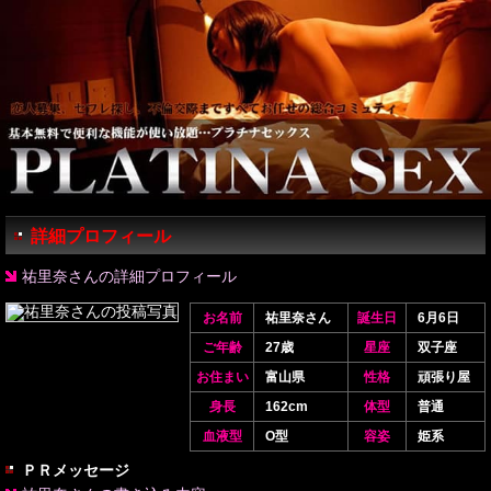
詳細プロフィール
祐里奈さんの詳細プロフィール
お名前
祐里奈さん
誕生日
6月6日
ご年齢
27歳
星座
双子座
お住まい
富山県
性格
頑張り屋
身長
162cm
体型
普通
血液型
O型
容姿
姫系
ＰＲメッセージ