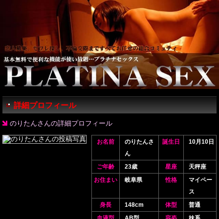
詳細プロフィール
のりたんさんの詳細プロフィール
お名前
のりたんさ
誕生日
10月10日
ん
ご年齢
23歳
星座
天秤座
お住まい
岐阜県
性格
マイペー
ス
身長
148cm
体型
普通
血液型
AB型
容姿
妹系