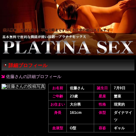
詳細プロフィール
佐藤さんの詳細プロフィール
お名前
佐藤さん
誕生日
7月9日
ご年齢
23歳
星座
蟹座
お住まい
大分県
性格
現実的
身長
161cm
体型
ダイナマイ
ツ
血液型
O型
容姿
ギャル