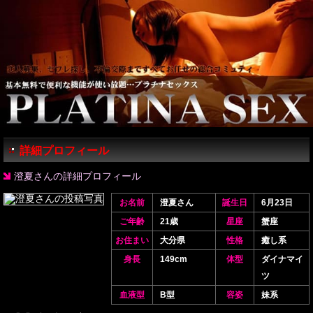
詳細プロフィール
澄夏さんの詳細プロフィール
お名前
澄夏さん
誕生日
6月23日
ご年齢
21歳
星座
蟹座
お住まい
大分県
性格
癒し系
身長
149cm
体型
ダイナマイ
ツ
血液型
B型
容姿
妹系