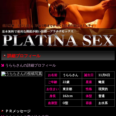
詳細プロフィール
うららさんの詳細プロフィール
お名前
うららさん
誕生日
11月6日
ご年齢
22歳
星座
蠍座
お住まい
東京都
性格
現実的
身長
162cm
体型
普通
血液型
O型
容姿
お水系
ＰＲメッセージ