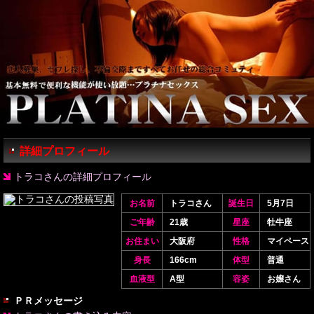
詳細プロフィール
トラコさんの詳細プロフィール
お名前
トラコさん
誕生日
5月7日
ご年齢
21歳
星座
牡牛座
お住まい
大阪府
性格
マイペース
身長
166cm
体型
普通
血液型
A型
容姿
お嬢さん
ＰＲメッセージ