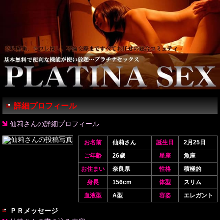
詳細プロフィール
仙莉さんの詳細プロフィール
お名前
仙莉さん
誕生日
2月25日
ご年齢
26歳
星座
魚座
お住まい
奈良県
性格
積極的
身長
156cm
体型
スリム
血液型
A型
容姿
エレガント
ＰＲメッセージ