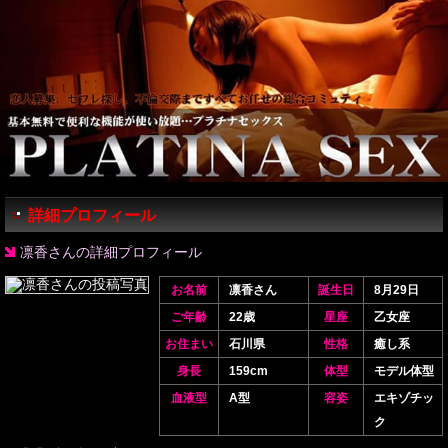
詳細プロフィール
凛香さんの詳細プロフィール
お名前
凛香さん
誕生日
8月29日
ご年齢
22歳
星座
乙女座
お住まい
石川県
性格
癒し系
身長
159cm
体型
モデル体型
血液型
A型
容姿
エキゾチッ
ク