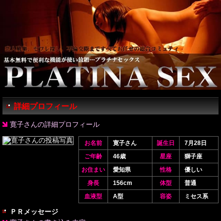
詳細プロフィール
寛子さんの詳細プロフィール
お名前
寛子さん
誕生日
7月28日
ご年齢
46歳
星座
獅子座
お住まい
愛知県
性格
優しい
身長
156cm
体型
普通
血液型
A型
容姿
ミセス系
ＰＲメッセージ